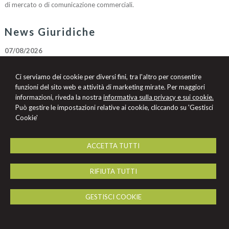
di mercato o di comunicazione commerciali.
News Giuridiche
07/08/2026
Marchio Biologico Italiano: nuovo simbolo per valorizzare il bio Made in
Italy
Ci serviamo dei cookie per diversi fini, tra l'altro per consentire
07/08/2026
funzioni del sito web e attività di marketing mirate. Per maggiori
AI Act: ok definitivo ai decreti su governance e attività di polizia. Il Cdm
informazioni, riveda la nostra
informativa sulla privacy e sui cookie.
vara la riforma del sistema 231
Può gestire le impostazioni relative ai cookie, cliccando su 'Gestisci
Cookie'
07/08/2026
Volo in ritardo o cancellato: la pronuncia del Giudice di Pace di Venezia
ACCETTA TUTTI
Chiara Nervi
RIFIUTA TUTTI
Studio Legale Chiara Nervi
C.so Duca degli Abruzzi, 6 -
Torino
10128
,
TO
GESTISCI COOKIE
Tel.
011.543541
Fax
011.540660
© 2026 Copyright Studio Legale Nervi. Tutti i diritti riservati | P.IVA 10863050018
|
Gestisci Cookie
-
Sitemap
-
Privacy
-
Cookie Policy
-
Credits