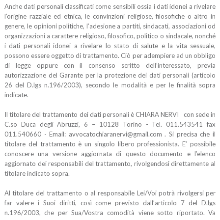
Anche dati personali classificati come sensibili ossia i dati idonei a rivelare
l’origine razziale ed etnica, le convinzioni religiose, filosofiche o altro in
genere, le opinioni politiche, l’adesione a partiti, sindacati, associazioni od
organizzazioni a carattere religioso, filosofico, politico o sindacale, nonché
i dati personali idonei a rivelare lo stato di salute e la vita sessuale,
possono essere oggetto di trattamento. Ciò per adempiere ad un obbligo
di legge oppure con il consenso scritto dell’interessato, previa
autorizzazione del Garante per la protezione dei dati personali (articolo
26 del D.lgs n.196/2003), secondo le modalità e per le finalità sopra
indicate.
Il titolare del trattamento dei dati personali è CHIARA NERVI con sede in
C.so Duca degli Abruzzi, 6 – 10128 Torino - Tel. 011.543541 fax
011.540660 - Email: avvocatochiaranervi@gmail.com . Si precisa che il
titolare del trattamento è un singolo libero professionista. E’ possibile
conoscere una versione aggiornata di questo documento e l’elenco
aggiornato dei responsabili del trattamento, rivolgendosi direttamente al
titolare indicato sopra.
Al titolare del trattamento o al responsabile Lei/Voi potrà rivolgersi per
far valere i Suoi diritti, così come previsto dall’articolo 7 del D.lgs
n.196/2003, che per Sua/Vostra comodità viene sotto riportato. Va