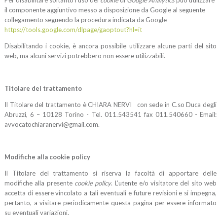
Per disabilitare soltanto l’uso dei
cookie
di
Google Analytics
può utilizzare
il componente aggiuntivo messo a disposizione da Google al seguente
collegamento seguendo la procedura
indicata da Google
https://tools.google.com/dlpage/gaoptout?hl=it
Disabilitando i cookie, è ancora possibile utilizzare alcune parti del sito
web, ma alcuni servizi potrebbero non essere utilizzabili.
Titolare del trattamento
Il Titolare del trattamento è CHIARA NERVI con sede in C.so Duca degli
Abruzzi, 6 – 10128 Torino - Tel. 011.543541 fax 011.540660 - Email:
avvocatochiaranervi@gmail.com.
Modifiche alla cookie policy
Il Titolare del trattamento si riserva la facoltà di apportare delle
modifiche alla presente
cookie policy
. L’utente e/o visitatore del sito web
accetta di essere vincolato a tali eventuali e future revisioni e si impegna,
pertanto, a visitare periodicamente questa pagina per essere informato
su eventuali variazioni.